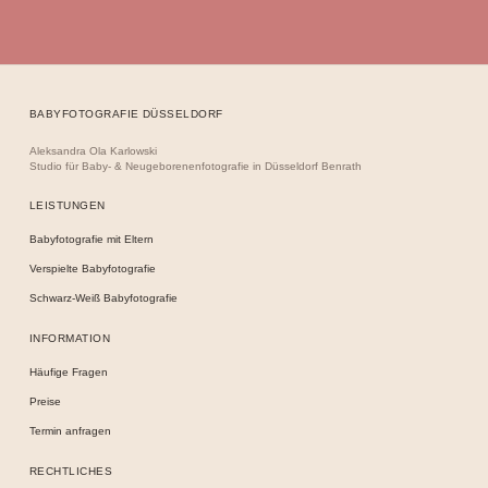
BABYFOTOGRAFIE DÜSSELDORF
Aleksandra Ola Karlowski
Studio für Baby- & Neugeborenenfotografie in Düsseldorf Benrath
LEISTUNGEN
Babyfotografie mit Eltern
Verspielte Babyfotografie
Schwarz-Weiß Babyfotografie
INFORMATION
Häufige Fragen
Preise
Termin anfragen
RECHTLICHES