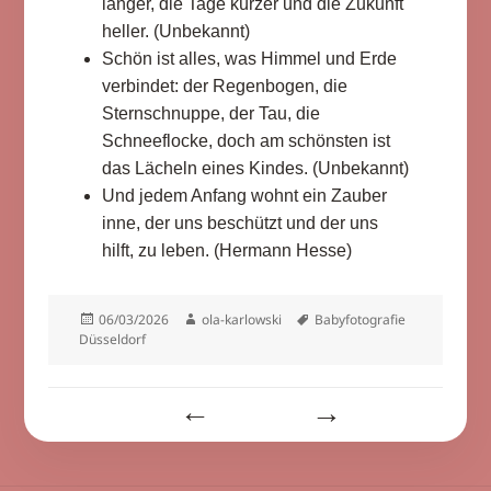
länger, die Tage kürzer und die Zukunft
heller. (Unbekannt)
Schön ist alles, was Himmel und Erde
verbindet: der Regenbogen, die
Sternschnuppe, der Tau, die
Schneeflocke, doch am schönsten ist
das Lächeln eines Kindes. (Unbekannt)
Und jedem Anfang wohnt ein Zauber
inne, der uns beschützt und der uns
hilft, zu leben. (Hermann Hesse)
Veröffentlicht
Autor
Schlagwörter
06/03/2026
ola-karlowski
Babyfotografie
am
Düsseldorf
Beitragsnavigation