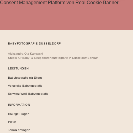
Consent Management Platform von Real Cookie Banner
BABYFOTOGRAFIE DÜSSELDORF
Aleksandra Ola Karlowski
Studio für Baby- & Neugeborenenfotografie in Düsseldorf Benrath
LEISTUNGEN
Babyfotografie mit Eltern
Verspielte Babyfotografie
Schwarz-Weiß Babyfotografie
INFORMATION
Häufige Fragen
Preise
Termin anfragen