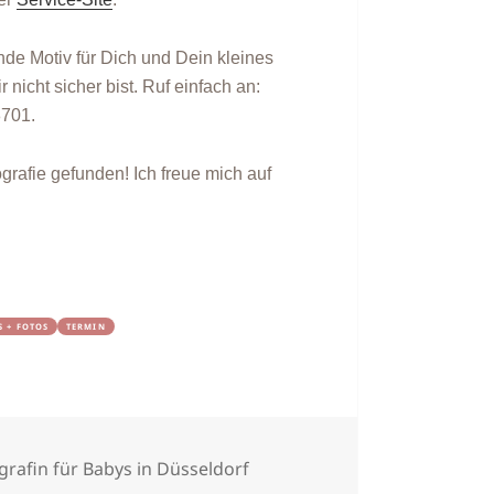
nde Motiv für Dich und Dein kleines
nicht sicher bist. Ruf einfach an:
701.
ografie gefunden! Ich freue mich auf
S + FOTOS
TERMIN
agwörter
grafin für Babys in Düsseldorf