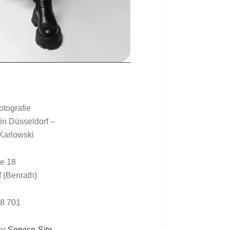
otografie
 in Düsseldorf –
Karlowski
ße 18
 (Benrath)
98 701
ner
Service-Site
.