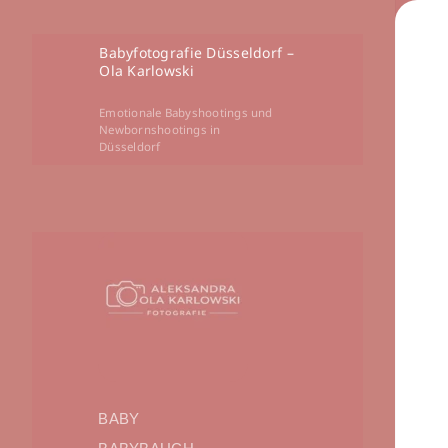
Babyfotografie Düsseldorf –
Ola Karlowski
Emotionale Babyshootings und
Newbornshootings in
Düsseldorf
BABY