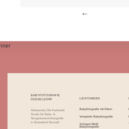
Beitragsnavigation
nner
BABYFOTOGRAFIE
LEISTUNGEN
DÜSSELDORF
Babyfotografie mit Eltern
Aleksandra Ola Karlowski
Studio für Baby- &
Verspielte Babyfotografie
Neugeborenenfotografie
in Düsseldorf Benrath
Schwarz-Weiß
Babyfotografie