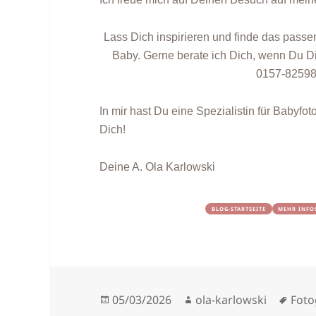
Lass Dich inspirieren und finde das passe
Baby. Gerne berate ich Dich, wenn Du Dir 
0157-82598
In mir hast Du eine Spezialistin für Babyfot
Dich!
Deine A. Ola Karlowski
BLOG-STARTSEITE
MEHR INFO
Veröffentlicht
Autor
Schl
05/03/2026
ola-karlowski
Foto
am