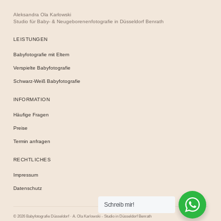
Aleksandra Ola Karlowski
Studio für Baby- & Neugeborenenfotografie in Düsseldorf Benrath
LEISTUNGEN
Babyfotografie mit Eltern
Verspielte Babyfotografie
Schwarz-Weiß Babyfotografie
INFORMATION
Häufige Fragen
Preise
Termin anfragen
RECHTLICHES
Impressum
Datenschutz
Schreib mir!
© 2026 Babyfotografie Düsseldorf · A. Ola Karlowski - Studio in Düsseldorf Benrath