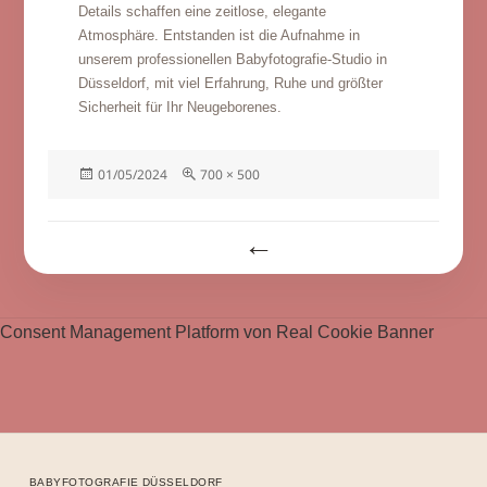
Details schaffen eine zeitlose, elegante
Atmosphäre. Entstanden ist die Aufnahme in
unserem professionellen Babyfotografie-Studio in
Düsseldorf, mit viel Erfahrung, Ruhe und größter
Sicherheit für Ihr Neugeborenes.
Veröffentlicht
Volle
01/05/2024
700 × 500
am
Größe
Beitragsnavigation
Consent Management Platform von Real Cookie Banner
BABYFOTOGRAFIE DÜSSELDORF