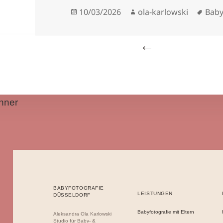
Veröffentlicht
Autor
Schl
10/03/2026
ola-karlowski
Baby
am
Beitragsnavigation
nner
BABYFOTOGRAFIE
LEISTUNGEN
DÜSSELDORF
Babyfotografie mit Eltern
Aleksandra Ola Karlowski
Studio für Baby- &