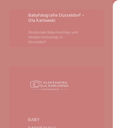
Babyfotografie Düsseldorf –
Ola Karlowski
Emotionale Babyshootings und
Newbornshootings in
Düsseldorf
BABY