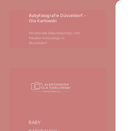
Babyfotografie Düsseldorf –
Ola Karlowski
Emotionale Babyshootings und
Newbornshootings in
Düsseldorf
BABY