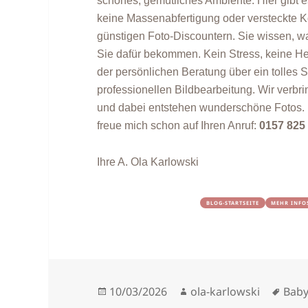
schönes, gemütliches Ambiente. Hier gibt 
keine Massenabfertigung oder versteckte K
günstigen Foto-Discountern. Sie wissen, w
Sie dafür bekommen. Kein Stress, keine He
der persönlichen Beratung über ein tolles Sh
professionellen Bildbearbeitung. Wir verb
und dabei entstehen wunderschöne Fotos. Ü
freue mich schon auf Ihren Anruf:
0157 825
Ihre A. Ola Karlowski
BLOG-STARTSEITE
MEHR INFO
Veröffentlicht
Autor
Schl
10/03/2026
ola-karlowski
Baby
am