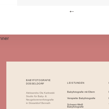
Beitragsnavigation
nner
BABYFOTOGRAFIE
LEISTUNGEN
DÜSSELDORF
Babyfotografie mit Eltern
Aleksandra Ola Karlowski
Studio für Baby- &
Verspielte Babyfotografie
Neugeborenenfotografie
in Düsseldorf Benrath
Schwarz-Weiß
Babyfotografie