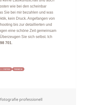
es keine Laufkundschaft und auch
osten wie bei den scheinbar
as Sie bei mir bezahlen und was
ktik, kein Druck. Angefangen von
ooting bis zur detaillierten und
ringen eine schöne Zeit gemeinsam
berzeugen Sie sich selbst. Ich
 98 701
.
S + FOTOS
TERMIN
agwörter
fotografie professionell